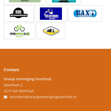
Contact
Oranje Vereniging Voorhout
Sportlaan 2
2215 NA Voorhout
secretaris@oranjeverenigingvoorhout.nl